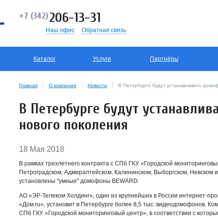
206-13-31
+7 (342)
Наш офис
Обратная связь
Каталог
Услуги
Партнёры
Главная
О компании
Новости
В Петербурге будут устанавливать домо
В Петербурге будут устанавли
нового поколения
18 Мая 2018
В рамках трехлетнего контракта с СПб ГКУ «Городской мониторинговы
Петроградском, Адмиралтейском, Калининском, Выборгском, Невском 
установлены "умные" домофоны BEWARD.
АО «ЭР-Телеком Холдинг», один из крупнейших в России интернет-пр
«Дом.ru», установит в Петербурге более 8,5 тыс. видеодомофонов. Ко
СПб ГКУ «Городской мониторинговый центр», в соответствии с котор