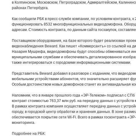
в Колпинском, Московском, Петроградском, Адмиралтейском, Калининс
районах Петербурга.
Как сообщили РБК в пресс-службе компании, по условиям контракта, к 
функционировать 8532 многофункциональных видеодомофона. Оборуд
адресам. Стоимость контракта, по данным сайта госзакупок, составляе
Поставщиком оборудования, на базе которого будет реализован проек
видеонаблюдения Beward. Как пишет «Коммерсантъ» со ссылкой на 
Назария Мушрефа, видеодомофоны будут способны обмениваться ин
муниципальными службами и обеспечивать детализированное изобра
также интегрироваться с городскими информационными системами.
Представитель Beward добавил в разговоре с изданием, что видеодом
мобильными устройствами абонентов, что значительно расширяет фу
Особым достоинством новых домофонов станет их антивандальная кон
Напомним, что в январе прошлого года «ЭР-Телеком» подписал с СПб
контракт стоимостью 763,37 млн руб. на передачу данных с устройст
В рамках контракта компания осуществляет передачу данных с устрой
городу, в городской центр обработки и хранения данных. В зоне разм
обеспечивается покрытие сети Wi-Fi. Всего в рамках госконтракта «ЭР
мониторинга.
Подробнее на РБК: