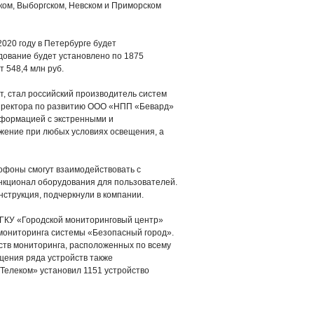
ком, Выборгском, Невском и Приморском
2020 году в Петербурге будет
ование будет установлено по 1875
т 548,4 млн руб.
т, стал российский производитель систем
директора по развитию ООО «НПП «Бевард»
формацией с экстренными и
жение при любых условиях освещения, а
офоны смогут взаимодействовать с
нкционал оборудования для пользователей.
струкция, подчеркнули в компании.
 ГКУ «Городской мониторинговый центр»
в мониторинга системы «Безопасный город».
ств мониторинга, расположенных по всему
ещения ряда устройств также
-Телеком» установил 1151 устройство