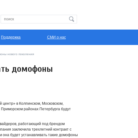
Поддержка
СМИ о нас
фоны нового поколения
вать домофоны
й центр» в Колпинском, Московском,
и Приморском районах Петербурга будут
овайдеров, работающий под брендом
мпания заключила трехлетний контракт с
ым она будет устанавливать такие домофоны